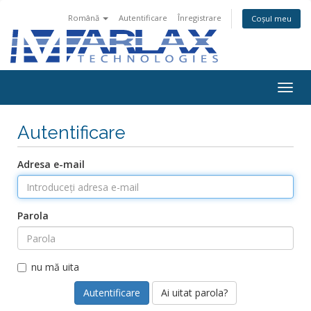
Română
Autentificare
Înregistrare
Coșul meu
Togg
navig
Autentificare
Adresa e-mail
Parola
nu mă uita
Ai uitat parola?