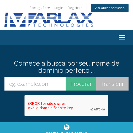
Português
Login
Registrar
Visualizar carrinho
Togg
navig
Comece a busca por seu nome de
domínio perfeito ...