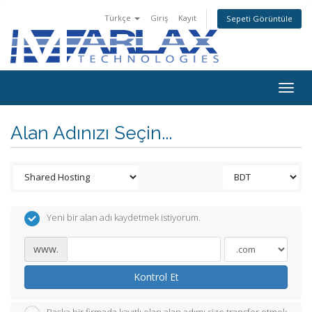
Türkçe
Giriş
Kayıt
Sepeti Görüntüle
Togg
navig
Alan Adınızı Seçin...
Yeni bir alan adı kaydetmek istiyorum.
www.
Kontrol Et